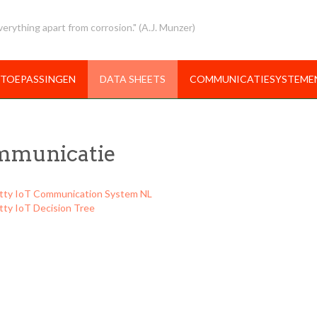
erything apart from corrosion." (A.J. Munzer)
TOEPASSINGEN
DATA SHEETS
COMMUNICATIESYSTEME
mmunicatie
tty IoT Communication System NL
tty IoT Decision Tree