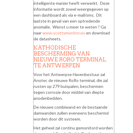
intelligente manier heeft verwerkt. Deze
informatie wordt zowel weergegeven op
een dashboard als via e-mail/sms. Dit
laatste in geval van een optredende
anomalie. Wenst u meer te weten ? Ga
naar
www.scottymonitor.eu
en download
de datasheets.
KATHODISCHE
BESCHERMING VAN
NIEUWE RORO TERMINAL
TE ANTWERPEN
Voor het Antwerpse Havenbestuur zal
Anotec de nieuwe RoRo terminal, die zal
rusten op 279 buispalen, beschermen
tegen corrosie door middel van diepte
anodenbedden.
De nieuwe combiwand en de bestaande
damwanden zullen eveneens beschermd
worden door dit systeem.
Het geheel zal continu gemonitord worden