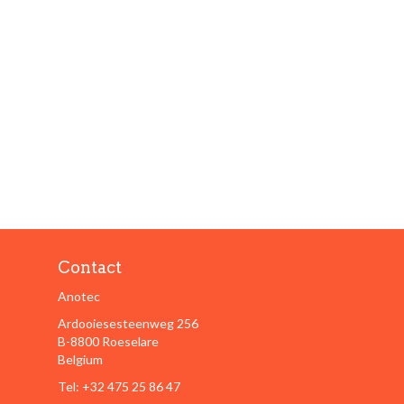
Contact
Anotec
Ardooiesesteenweg 256
B-8800 Roeselare
Belgium
Tel: +32 475 25 86 47