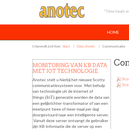
"Time heals ev
HOME
U bevindt zich hier:
Start
Data sheets
Communicatie
Co
MONITORING VAN KB DATA
MET IOT TECHNOLOGIE
Sco
Anotec stelt u hierbij het nieuwe Scotty
Sco
communicatiesysteem voor. Met behulp
van technologie uit de internet of
things
(IoT)
generatie worden de data van
een gelijkrichter-transformator of van een
meetpunt twee of meer maal per dag
doorgestuurd naar een intelligente server.
Vanuit deze server ontvangt de gebruiker
zijn KB-informatie die de server op een