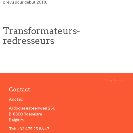
prévu pour début 2018.
Transformateurs-
redresseurs
Chicago Movers
Contact
Anotec
Ardooiesesteenweg 256
B-8800 Roeselare
Belgium
Tel: +32 475 25 86 47